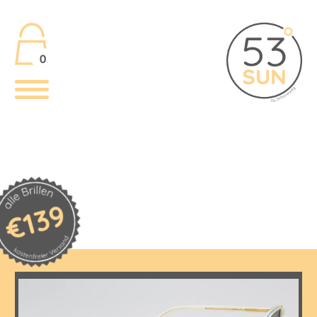
0
€139