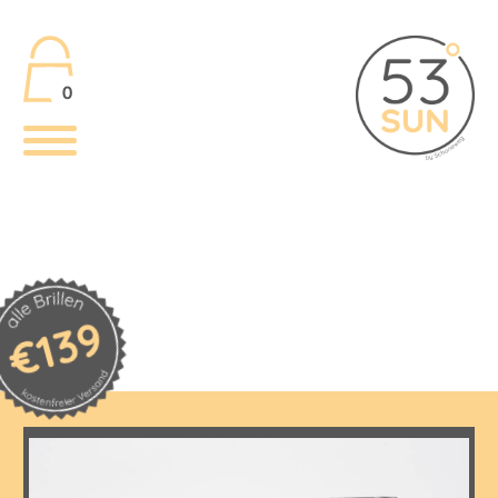
0
€139