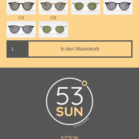
C5
C6
KIEL
In den Warenkorb
-
C4
Menge
53°SUN