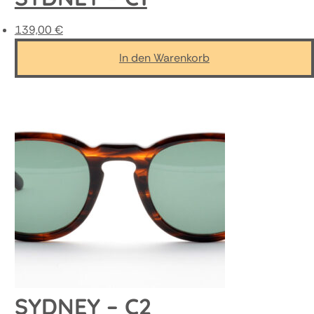
139,00
€
In den Warenkorb
SYDNEY – C2